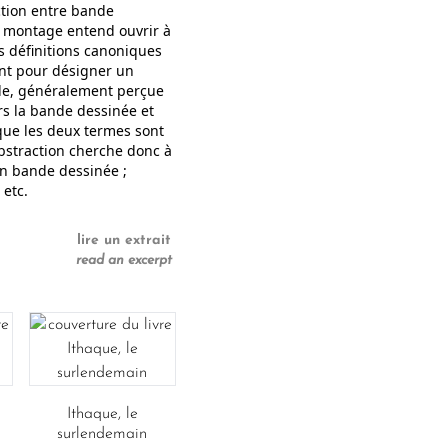
ction entre bande
e montage entend ouvrir à
rs définitions canoniques
sent pour désigner un
elle, généralement perçue
rs la bande dessinée et
 que les deux termes sont
abstraction cherche donc à
 en bande dessinée ;
 etc.
lire un extrait
read an excerpt
Ithaque, le
surlendemain