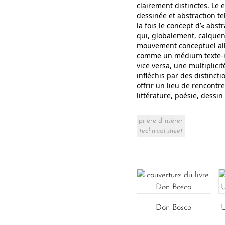
clairement distinctes. Le 
dessinée et abstraction t
la fois le concept d’« abs
qui, globalement, calquent
mouvement conceptuel alla
comme un médium texte-ima
vice versa, une multiplici
infléchis par des distinc
offrir un lieu de rencontr
littérature, poésie, dessi
prière d’insérer
technical sheet
Don Bosco
U