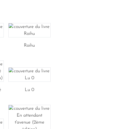
Roihu
é
Lu 0