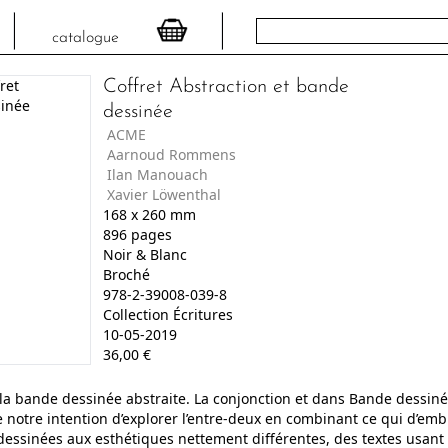
catalogue
Coffret Abstraction et bande
dessinée
ACME
Aarnoud Rommens
Ilan Manouach
Xavier Löwenthal
168
x
260
mm
896
pages
Noir & Blanc
Broché
978-2-39008-039-8
Collection Écritures
10-05-2019
36,00
€
r la bande dessinée abstraite. La conjonction et dans Bande dessiné
e notre intention d’explorer l’entre-deux en combinant ce qui d’em
essinées aux esthétiques nettement différentes, des textes usant