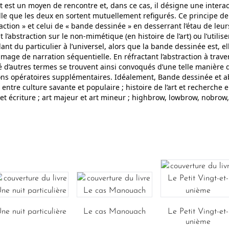
et est un moyen de rencontre et, dans ce cas, il désigne une intera
elle que les deux en sortent mutuellement refigurés. Ce principe d
traction » et celui de « bande dessinée » en desserrant l’étau de leu
 l’abstraction sur le non-mimétique (en histoire de l’art) ou l’utili
nt du particulier à l’universel, alors que la bande dessinée est, 
ge de narration séquentielle. En réfractant l’abstraction à trave
té d’autres termes se trouvent ainsi convoqués d’une telle manière
tions opératoires supplémentaires. Idéalement, Bande dessinée et 
e entre culture savante et populaire ; histoire de l’art et recherche
n et écriture ; art majeur et art mineur ; highbrow, lowbrow, nobrow,
ne nuit particulière
Le cas Manouach
Le Petit Vingt-et-
unième