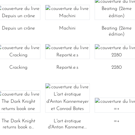
Depuis un crâne
Machini
Beating (2ème
édition)
Cracking
Reporté.e.s
2280
The Dark Knight
L'art érotique
=+
returns book o...
d'Anton Kanneme...