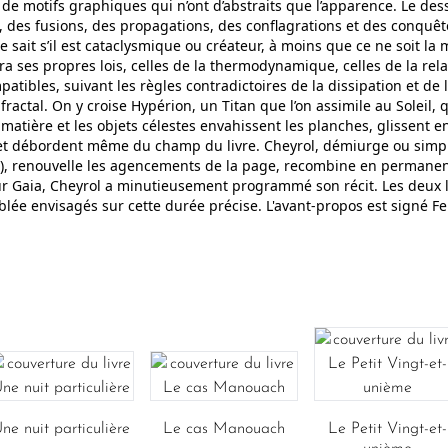
e motifs graphiques qui n’ont d’abstraits que l’apparence. Le dess
, des fusions, des propagations, des conflagrations et des conquê
sait s’il est cataclysmique ou créateur, à moins que ce ne soit la
a ses propres lois, celles de la thermodynamique, celles de la relati
atibles, suivant les règles contradictoires de la dissipation et de 
fractal. On y croise Hypérion, un Titan que l’on assimile au Soleil
matière et les objets célestes envahissent les planches, glissent en
re et débordent même du champ du livre. Cheyrol, démiurge ou sim
nt), renouvelle les agencements de la page, recombine en perman
 Gaia, Cheyrol a minutieusement programmé son récit. Les deux l
blée envisagés sur cette durée précise. L'avant-propos est signé 
ne nuit particulière
Le cas Manouach
Le Petit Vingt-et-