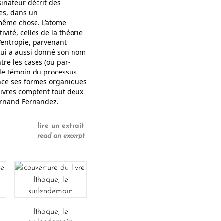
inateur décrit des
tes, dans un
 même chose. L’atome
vité, celles de la théorie
l’entropie, parvenant
, qui a aussi donné son nom
tre les cases (ou par-
ple témoin du processus
ence ses formes organiques
ivres comptent tout deux
Fernand Fernandez.
lire un extrait
read an excerpt
Ithaque, le