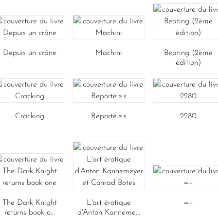
Depuis un crâne
Machini
Beating (2ème
édition)
Cracking
Reporté.e.s
2280
The Dark Knight
L'art érotique
=+
returns book o...
d'Anton Kanneme...