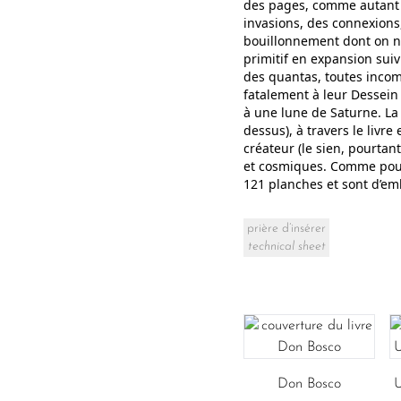
des pages, comme autant d
invasions, des connexions
bouillonnement dont on ne 
primitif en expansion suivr
des quantas, toutes incomp
fatalement à leur Dessein 
à une lune de Saturne. La 
dessus), à travers le liv
créateur (le sien, pourta
et cosmiques. Comme pour
121 planches et sont d’em
prière d’insérer
technical sheet
Don Bosco
U