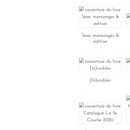
Sexe, mensonges &
édition
[In]visibles