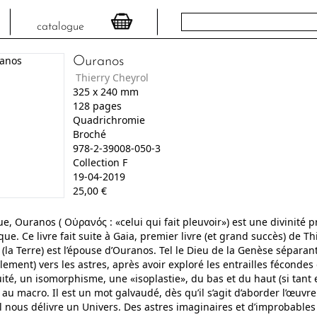
catalogue
Ouranos
Thierry Cheyrol
325
x
240
mm
128
pages
Quadrichromie
Broché
978-2-39008-050-3
Collection F
19-04-2019
25,00
€
, Ouranos ( Οὐρανός : «celui qui fait pleuvoir») est une divinité p
ique. Ce livre fait suite à Gaia, premier livre (et grand succès) de T
(la Terre) est l’épouse d’Ouranos. Tel le Dieu de la Genèse séparant
lement) vers les astres, après avoir exploré les entrailles fécondes
té, un isomorphisme, une «isoplastie», du bas et du haut (si tant 
au macro. Il est un mot galvaudé, dès qu’il s’agit d’aborder l’œuvre 
l nous délivre un Univers. Des astres imaginaires et d’improbables 