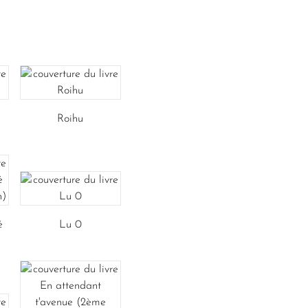
Roihu
é
Lu 0