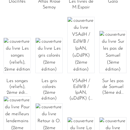
Docilités
Atlas Rrose
Les livres de
Gaïa
Semoy
M.Espoir
Les songes
Les gris
VSAdH /
Sur les pas
(reliefs),
colorés
EdWB /
de Samuel
2ème édi...
(2ème
IpAN,
(3ème éd...
édition)
(uDdPK) (...