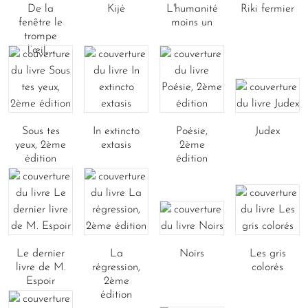
De la
Kijé
L'humanité
Riki fermier
fenêtre le
moins un
trompe
l’œil,...
Sous tes
In extincto
Poésie,
Judex
yeux, 2ème
extasis
2ème
édition
édition
Le dernier
La
Noirs
Les gris
livre de M.
régression,
colorés
Espoir
2ème
édition