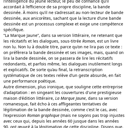
l’intelligence du jeune lecteur, le peu de confiance qu’il
accordait à l’efficience de sa propre discipline, la bande
dessinée. À moins qu’il ne s’adressait au non-lecteur de bande
dessinée, aux anicorètes, sachant que la lecture d’une bande
dessinée est un processus complexe et exige une compétence
spécifique.
“La Marque Jaune”, dans sa version littéraire, ne retenant que
les récitatifs et les dialogues, sous-titrée
Roman
, est un livre
non lu. Non lu à double titre, parce qu’on ne lira pas ce texte :
on préfèrera la bande dessinée et ses images, mais, quand on
lira la bande dessinée, on se passera de lire les récitatifs
redondants, et parfois même, les dialogues inutilement longs
et explicatifs. De sorte qu’au final, la retranscription
systématique de ces textes relève d’un geste absurde, en fait
une performance poétique.
Autre dimension, plus ironique, que souligne cette entreprise
d'adaptation : en singeant les couvertures d'une prestigieuse
maison d'édition littéraire,
La Marque Jaune
, dans sa version
romanesque, fait écho à ces affligeantes tentatives de
légitimation de la bande dessinée, comme c'est le cas, avec
l'expression
Roman graphique
(mais ne soyons pas trop injustes
avec ceux qui, depuis les années 60 jusque dans les années
90, ont œuvré à la légitimation de cette discipline. Disons que,