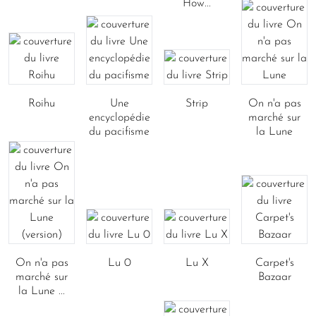
How...
Roihu
Une
Strip
On n'a pas
encyclopédie
marché sur
du pacifisme
la Lune
On n'a pas
Lu 0
Lu X
Carpet's
marché sur
Bazaar
la Lune ...