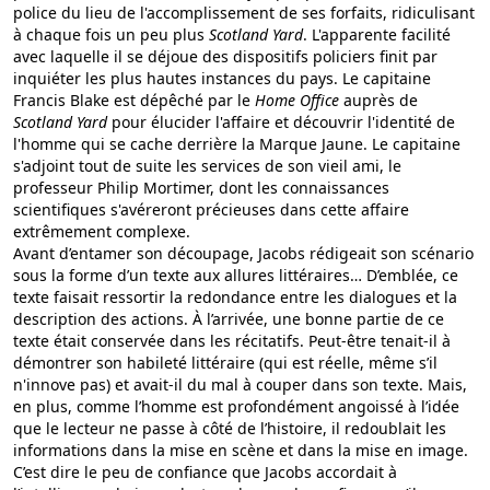
police du lieu de l'accomplissement de ses forfaits, ridiculisant
à chaque fois un peu plus
Scotland Yard
. L'apparente facilité
avec laquelle il se déjoue des dispositifs policiers finit par
inquiéter les plus hautes instances du pays. Le capitaine
Francis Blake est dépêché par le
Home Office
auprès de
Scotland Yard
pour élucider l'affaire et découvrir l'identité de
l'homme qui se cache derrière la Marque Jaune. Le capitaine
s'adjoint tout de suite les services de son vieil ami, le
professeur Philip Mortimer, dont les connaissances
scientifiques s'avéreront précieuses dans cette affaire
extrêmement complexe.
Avant d’entamer son découpage, Jacobs rédigeait son scénario
sous la forme d’un texte aux allures littéraires… D’emblée, ce
texte faisait ressortir la redondance entre les dialogues et la
description des actions. À l’arrivée, une bonne partie de ce
texte était conservée dans les récitatifs. Peut-être tenait-il à
démontrer son habileté littéraire (qui est réelle, même s’il
n'innove pas) et avait-il du mal à couper dans son texte. Mais,
en plus, comme l’homme est profondément angoissé à l’idée
que le lecteur ne passe à côté de l’histoire, il redoublait les
informations dans la mise en scène et dans la mise en image.
C’est dire le peu de confiance que Jacobs accordait à