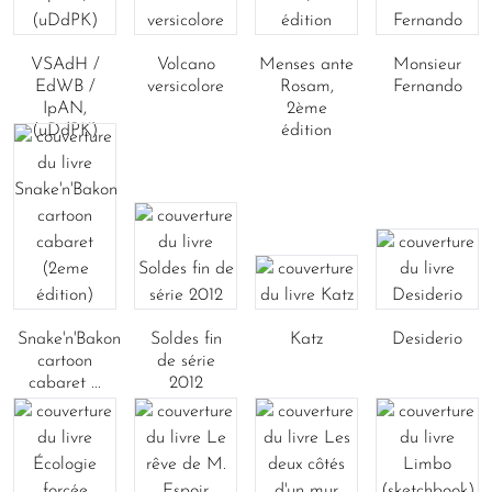
VSAdH /
Volcano
Menses ante
Monsieur
EdWB /
versicolore
Rosam,
Fernando
IpAN,
2ème
(uDdPK)
édition
Snake'n'Bakon
Soldes fin
Katz
Desiderio
cartoon
de série
cabaret ...
2012