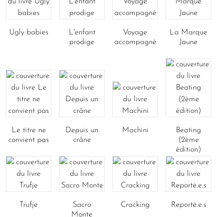
Ugly babies
L'enfant
Voyage
La Marque
prodige
accompagné
Jaune
Le titre ne
Depuis un
Machini
Beating
convient pas
crâne
(2ème
édition)
Trufje
Sacro
Cracking
Reporté.e.s
Monte