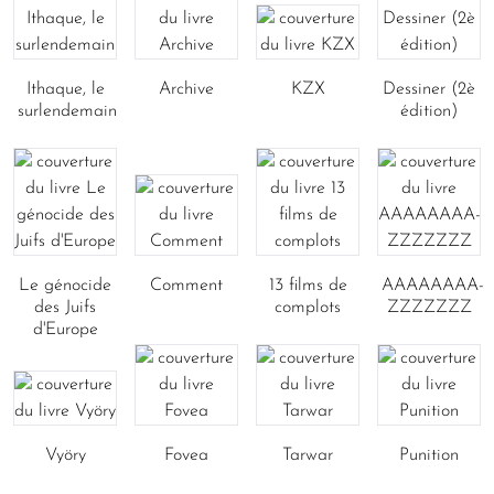
Ithaque, le
Archive
KZX
Dessiner (2è
surlendemain
édition)
Le génocide
Comment
13 films de
AAAAAAAA-
des Juifs
complots
ZZZZZZZ
d'Europe
Vyöry
Fovea
Tarwar
Punition