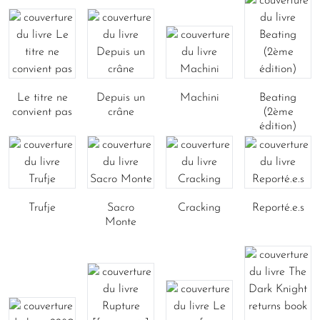
Le titre ne
Depuis un
Machini
Beating
convient pas
crâne
(2ème
édition)
Trufje
Sacro
Cracking
Reporté.e.s
Monte