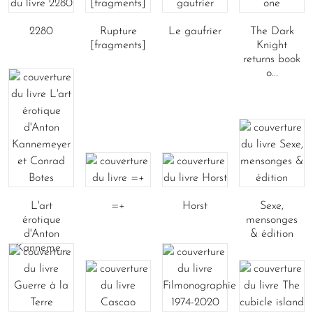
2280
Rupture
Le gaufrier
The Dark
[fragments]
Knight
returns book
o...
L'art
=+
Horst
Sexe,
érotique
mensonges
d'Anton
& édition
Kanneme...