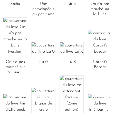
Roihu
Une
Strip
On n'a pas
encyclopédie
marché sur
du pacifisme
la Lune
On n'a pas
Lu 0
Lu X
Carpet's
marché sur
Bazaar
la Lune ...