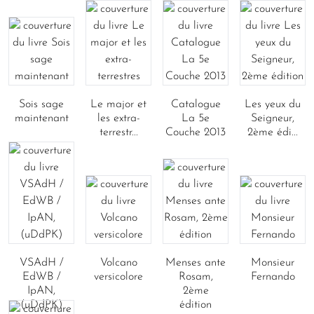
Sois sage
Le major et
Catalogue
Les yeux du
maintenant
les extra-
La 5e
Seigneur,
terrestr...
Couche 2013
2ème édi...
VSAdH /
Volcano
Menses ante
Monsieur
EdWB /
versicolore
Rosam,
Fernando
IpAN,
2ème
(uDdPK)
édition