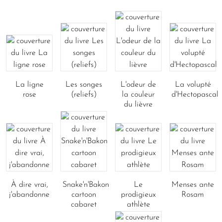
La ligne
Les songes
L'odeur de
La volupté
rose
(reliefs)
la couleur
d'Hectopascal
du lièvre
À dire vrai,
Snake'n'Bakon
Le
Menses ante
j'abandonne
cartoon
prodigieux
Rosam
cabaret
athlète