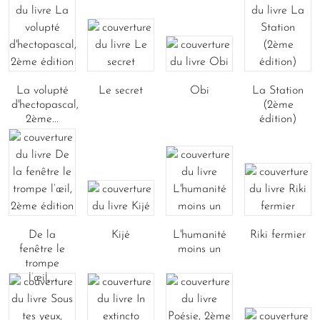
La volupté
Le secret
Obi
La Station
d'hectopascal,
(2ème
2ème...
édition)
De la
Kijé
L'humanité
Riki fermier
fenêtre le
moins un
trompe
l’œil,...