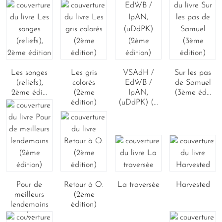
Les songes
Les gris
VSAdH /
Sur les pas
(reliefs),
colorés
EdWB /
de Samuel
2ème édi...
(2ème
IpAN,
(3ème éd...
édition)
(uDdPK) (...
Pour de
Retour à O.
La traversée
Harvested
meilleurs
(2ème
lendemains
édition)
(...