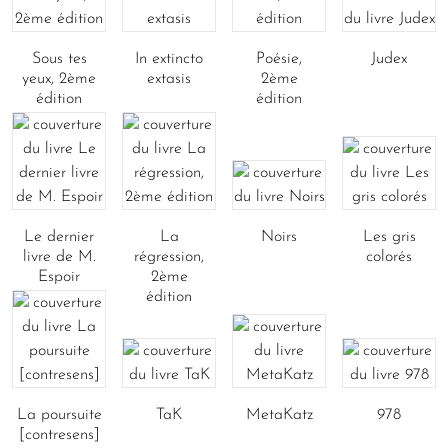
Sous tes
In extincto
Poésie,
Judex
yeux, 2ème
extasis
2ème
édition
édition
Le dernier
La
Noirs
Les gris
livre de M.
régression,
colorés
Espoir
2ème
édition
La poursuite
TaK
MetaKatz
978
[contresens]