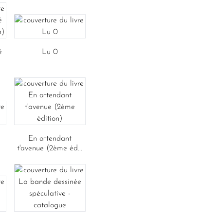
é
Lu 0
En attendant
t'avenue (2ème éd...