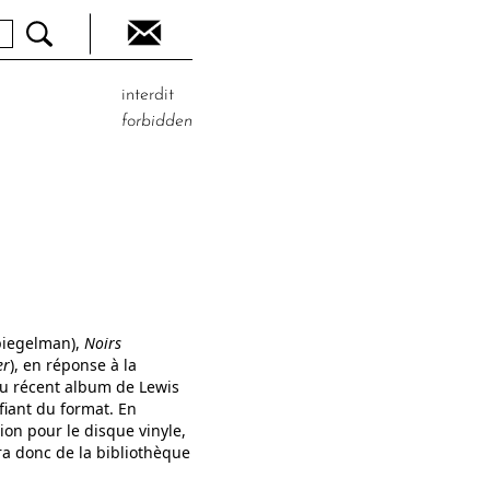
interdit
forbidden
piegelman),
Noirs
er
), en réponse à la
 du récent album de Lewis
ifiant du format. En
ion pour le disque vinyle,
ra donc de la bibliothèque