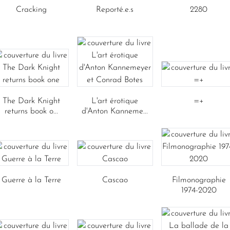
Cracking
Reporté.e.s
2280
The Dark Knight
L'art érotique
=+
returns book o...
d'Anton Kanneme...
Guerre à la Terre
Cascao
Filmonographie
1974-2020