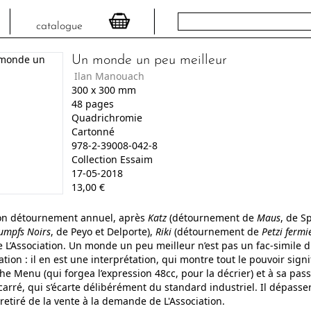
catalogue
Un monde un peu meilleur
Ilan Manouach
300
x
300
mm
48
pages
Quadrichromie
Cartonné
978-2-39008-042-8
Collection Essaim
17-05-2018
13,00
€
n détournement annuel, après
Katz
(détournement de
Maus
, de S
umpfs Noirs
, de Peyo et Delporte),
Riki
(détournement de
Petzi
fermi
de L’Association. Un monde un peu meilleur n’est pas un fac-simile
tion : il en est une interprétation, qui montre tout le pouvoir sign
 Menu (qui forgea l’expression 48cc, pour la décrier) et à sa pass
carré, qui s’écarte délibérément du standard industriel. Il dépasse
 retiré de la vente à la demande de L'Association.