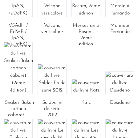
VSAdH /
Volcano
Menses ante
Monsieur
EdWB /
versicolore
Rosam,
Fernando
IpAN,
2ème
(uDdPK)
édition
Snake'n'Bakon
Soldes fin
Katz
Desiderio
cartoon
de série
cabaret ...
2012