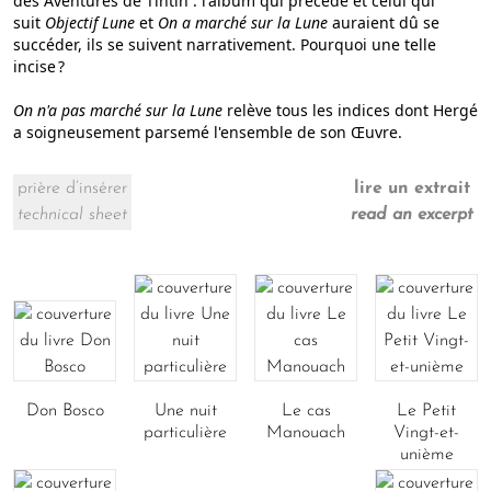
des Aventures de Tintin : l'album qui précède et celui qui
suit
Objectif Lune
et
On a marché sur la Lune
auraient dû se
succéder, ils se suivent narrativement. Pourquoi une telle
incise ?
On n'a pas marché sur la Lune
relève tous les indices dont Hergé
a soigneusement parsemé l'ensemble de son Œuvre.
prière d’insérer
lire un extrait
technical sheet
read an excerpt
Don Bosco
Une nuit
Le cas
Le Petit
particulière
Manouach
Vingt-et-
unième