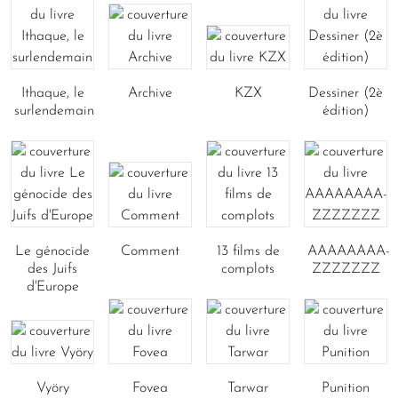
Ithaque, le
Archive
KZX
Dessiner (2è
surlendemain
édition)
Le génocide
Comment
13 films de
AAAAAAAA-
des Juifs
complots
ZZZZZZZ
d'Europe
Vyöry
Fovea
Tarwar
Punition