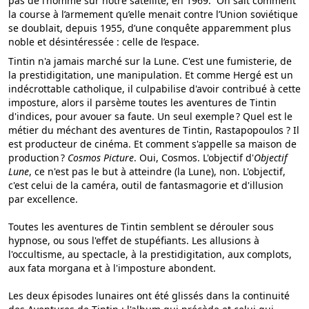
pas de l’homme sur notre satellite, en 1969. On sait comment
la course à l’armement qu’elle menait contre l’Union soviétique
se doublait, depuis 1955, d’une conquête apparemment plus
noble et désintéressée : celle de l’espace.
Tintin n'a jamais marché sur la Lune. C'est une fumisterie, de
la prestidigitation, une manipulation. Et comme Hergé est un
indécrottable catholique, il culpabilise d'avoir contribué à cette
imposture, alors il parsème toutes les aventures de Tintin
d'indices, pour avouer sa faute. Un seul exemple ? Quel est le
métier du méchant des aventures de Tintin, Rastapopoulos ? Il
est producteur de cinéma. Et comment s'appelle sa maison de
production ?
Cosmos Picture
. Oui, Cosmos. L'objectif d'
Objectif
Lune
, ce n'est pas le but à atteindre (la Lune), non. L'objectif,
c'est celui de la caméra, outil de fantasmagorie et d'illusion
par excellence.
Toutes les aventures de Tintin semblent se dérouler sous
hypnose, ou sous l'effet de stupéfiants. Les allusions à
l'occultisme, au spectacle, à la prestidigitation, aux complots,
aux fata morgana et à l'imposture abondent.
Les deux épisodes lunaires ont été glissés dans la continuité