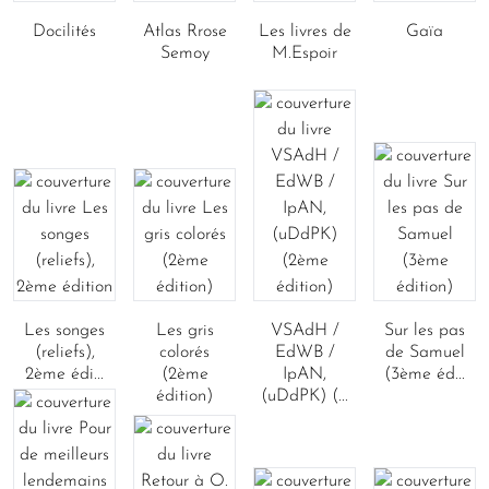
Docilités
Atlas Rrose
Les livres de
Gaïa
Semoy
M.Espoir
Les songes
Les gris
VSAdH /
Sur les pas
(reliefs),
colorés
EdWB /
de Samuel
2ème édi...
(2ème
IpAN,
(3ème éd...
édition)
(uDdPK) (...