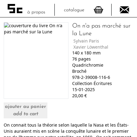
catalogue
à propos
On n'a pas marché sur
la Lune
Sylvain Paris
Xavier Löwenthal
140
x
180
mm
76
pages
Quadrichromie
Broché
978-2-39008-116-6
Collection Écritures
15-01-2025
20,00
€
ajouter au panier
add to cart
On connait tous la théorie selon laquelle la Nasa et les États-
Unis auraient mis en scène la conquête lunaire et le premier