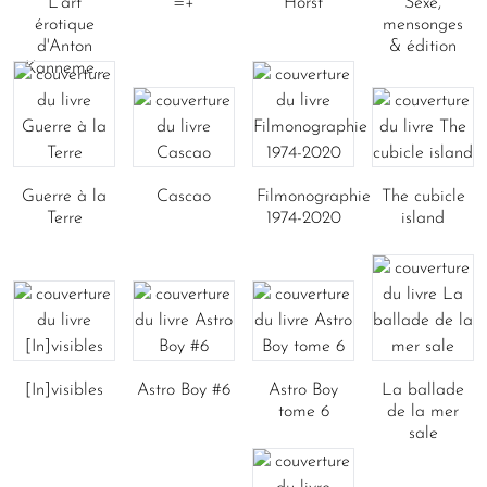
L'art
=+
Horst
Sexe,
érotique
mensonges
d'Anton
& édition
Kanneme...
Guerre à la
Cascao
Filmonographie
The cubicle
Terre
1974-2020
island
[In]visibles
Astro Boy #6
Astro Boy
La ballade
tome 6
de la mer
sale