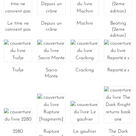
Le titre ne
Depuis un
Machini
Beating
convient pas
crâne
(2ème
édition)
Trufje
Sacro
Cracking
Reporté.e.s
Monte
2280
Rupture
Le gaufrier
The Dark