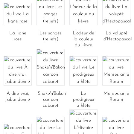
La ligne
Les songes
L'odeur de
La volupté
rose
(reliefs)
la couleur
d'Hectopascal
du lièvre
À dire vrai,
Snake'n'Bakon
Le
Menses ante
j'abandonne
cartoon
prodigieux
Rosam
cabaret
athlète