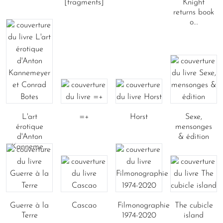
[fragments]
Knight
returns book
o...
L'art
=+
Horst
Sexe,
érotique
mensonges
d'Anton
& édition
Kanneme...
Guerre à la
Cascao
Filmonographie
The cubicle
Terre
1974-2020
island