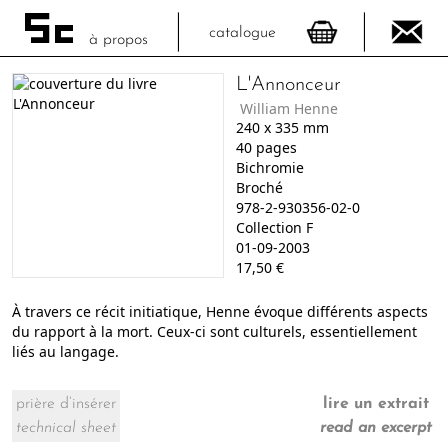
catalogue
à propos
L'Annonceur
William Henne
240
x
335
mm
40
pages
Bichromie
Broché
978-2-930356-02-0
Collection F
01-09-2003
17,50
€
À travers ce récit initiatique, Henne évoque différents aspects
du rapport à la mort. Ceux-ci sont culturels, essentiellement
liés au langage.
prière d’insérer
lire un extrait
technical sheet
read an excerpt