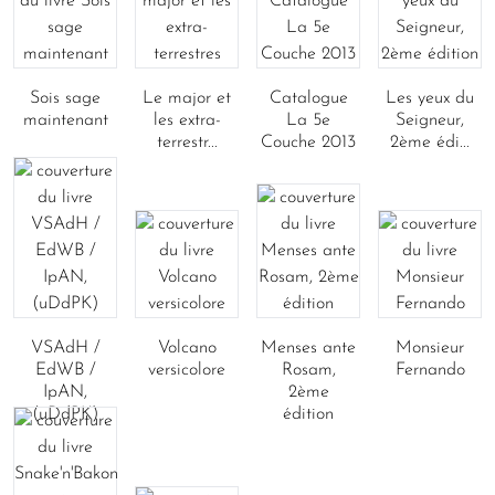
Sois sage
Le major et
Catalogue
Les yeux du
maintenant
les extra-
La 5e
Seigneur,
terrestr...
Couche 2013
2ème édi...
VSAdH /
Volcano
Menses ante
Monsieur
EdWB /
versicolore
Rosam,
Fernando
IpAN,
2ème
(uDdPK)
édition