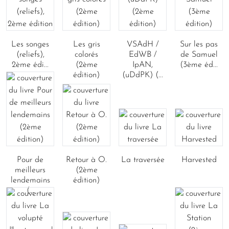
Les songes
Les gris
VSAdH /
Sur les pas
(reliefs),
colorés
EdWB /
de Samuel
2ème édi...
(2ème
IpAN,
(3ème éd...
édition)
(uDdPK) (...
Pour de
Retour à O.
La traversée
Harvested
meilleurs
(2ème
lendemains
édition)
(...