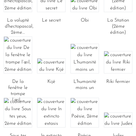
La volupté
Le secret
Obi
La Station
d'hectopascal,
(2ème
2ème...
édition)
De la
Kijé
L'humanité
Riki fermier
fenêtre le
moins un
trompe
l’œil,...
Sous tes
In extincto
Poésie,
Judex