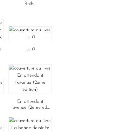
Roihu
é
Lu 0
En attendant
t'avenue (2ème éd...