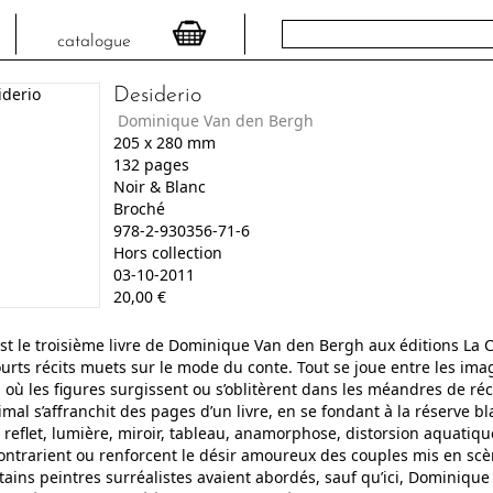
catalogue
Desiderio
Dominique Van den Bergh
205
x
280
mm
132
pages
Noir & Blanc
Broché
978-2-930356-71-6
Hors collection
03-10-2011
20,00
€
st le troisième livre de Dominique Van den Bergh aux éditions La
urts récits muets sur le mode du conte. Tout se joue entre les ima
 où les figures surgissent ou s’oblitèrent dans les méandres de ré
nimal s’affranchit des pages d’un livre, en se fondant à la réserve 
 reflet, lumière, miroir, tableau, anamorphose, distorsion aquatiq
, contrarient ou renforcent le désir amoureux des couples mis en sc
tains peintres surréalistes avaient abordés, sauf qu’ici, Dominiqu