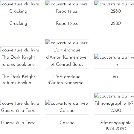
Cracking
Reporté.e.s
2280
The Dark Knight
L'art érotique
=+
returns book o...
d'Anton Kanneme...
Guerre à la Terre
Cascao
Filmonographie
1974-2020