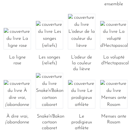
ensemble
La ligne
Les songes
L'odeur de
La volupté
rose
(reliefs)
la couleur
d'Hectopascal
du lièvre
À dire vrai,
Snake'n'Bakon
Le
Menses ante
j'abandonne
cartoon
prodigieux
Rosam
cabaret
athlète