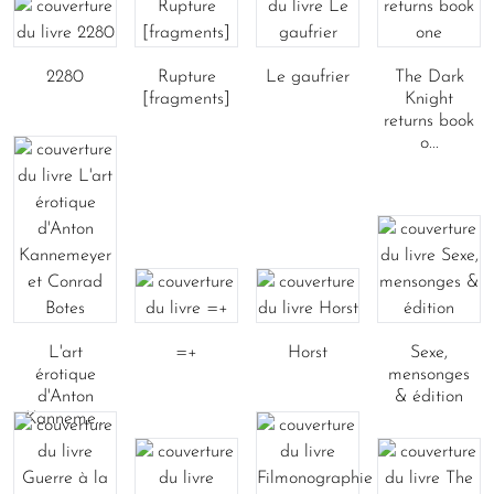
2280
Rupture
Le gaufrier
The Dark
[fragments]
Knight
returns book
o...
L'art
=+
Horst
Sexe,
érotique
mensonges
d'Anton
& édition
Kanneme...