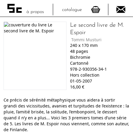
catalogue
à propos
Le second livre de M.
Espoir
Tommi Musturi
240
x
170
mm
48
pages
Bichromie
Cartonné
978-2-930356-34-1
Hors collection
01-05-2007
16,00
€
Ce précis de sérénité métaphysique vous aidera à sortir
grandi des vicissitudes, avanies et turpitudes de l’existence : la
pluie, l’amitié brisée, la solitude, l’embonpoint, le dessert
quand il n’y en a plus... Voici les 3 premiers tomes d’une série
de 5. Les livres de M. Espoir nous viennent, comme son auteur,
de Finlande.