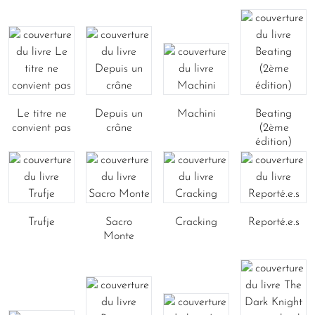
Le titre ne
Depuis un
Machini
Beating
convient pas
crâne
(2ème
édition)
Trufje
Sacro
Cracking
Reporté.e.s
Monte