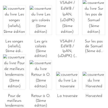
Les songes
Les gris
VSAdH /
Sur les pas
(reliefs),
colorés
EdWB /
de Samuel
2ème édi...
(2ème
IpAN,
(3ème éd...
édition)
(uDdPK) (...
Pour de
Retour à O.
La traversée
Harvested
meilleurs
(2ème
lendemains
édition)