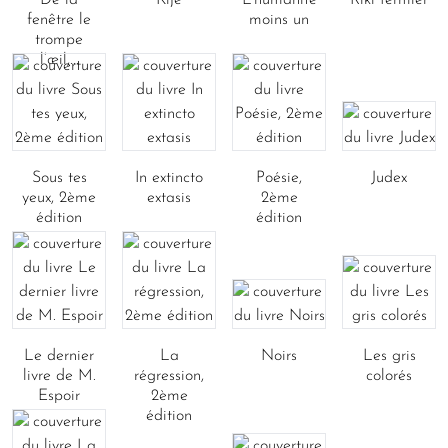
De la
Kijé
L'humanité
Riki fermier
fenêtre le
moins un
trompe
l’œil,...
Sous tes
In extincto
Poésie,
Judex
yeux, 2ème
extasis
2ème
édition
édition
Le dernier
La
Noirs
Les gris
livre de M.
régression,
colorés
Espoir
2ème
édition