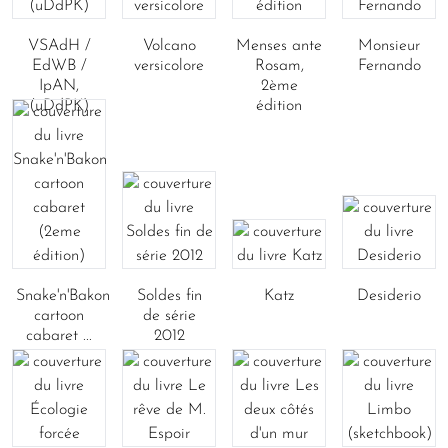
VSAdH /
Volcano
Menses ante
Monsieur
EdWB /
versicolore
Rosam,
Fernando
IpAN,
2ème
(uDdPK)
édition
Snake'n'Bakon
Soldes fin
Katz
Desiderio
cartoon
de série
cabaret ...
2012