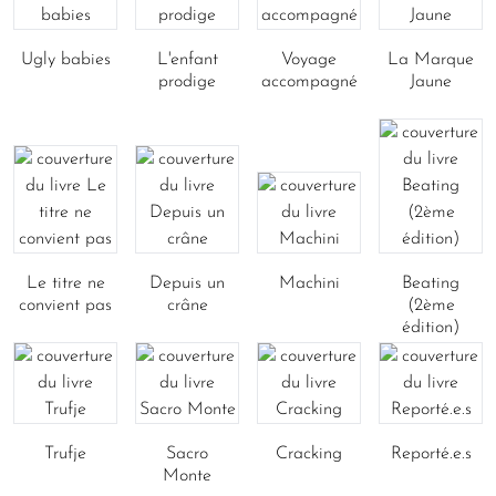
Ugly babies
L'enfant
Voyage
La Marque
prodige
accompagné
Jaune
Le titre ne
Depuis un
Machini
Beating
convient pas
crâne
(2ème
édition)
Trufje
Sacro
Cracking
Reporté.e.s
Monte