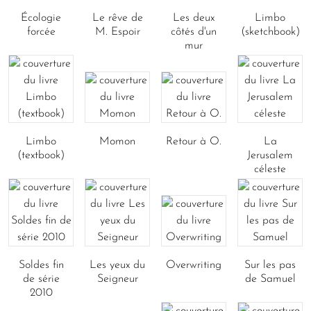
Écologie
Le rêve de
Les deux
Limbo
forcée
M. Espoir
côtés d'un
(sketchbook)
mur
Limbo
Momon
Retour à O.
La
(textbook)
Jerusalem
céleste
Soldes fin
Les yeux du
Overwriting
Sur les pas
de série
Seigneur
de Samuel
2010