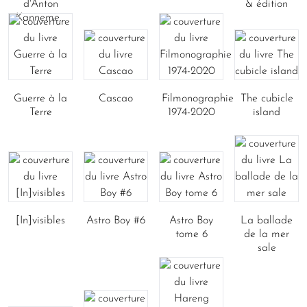
d'Anton
& édition
Kanneme...
Guerre à la
Cascao
Filmonographie
The cubicle
Terre
1974-2020
island
[In]visibles
Astro Boy #6
Astro Boy
La ballade
tome 6
de la mer
sale