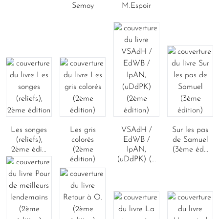
Semoy
M.Espoir
Les songes
Les gris
VSAdH /
Sur les pas
(reliefs),
colorés
EdWB /
de Samuel
2ème édi...
(2ème
IpAN,
(3ème éd...
édition)
(uDdPK) (...