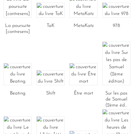
La poursuite
TaK
MetaKatz
978
[contresens]
Beating
Shift
Être mort
Sur les pas
de Samuel
(2ème éd...