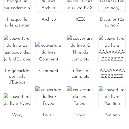
Ithaque, le
Archive
KZX
Dessiner (2è
surlendemain
édition)
Le génocide
Comment
13 films de
AAAAAAAA-
des Juifs
complots
ZZZZZZZ
d'Europe
Vyöry
Fovea
Tarwar
Punition