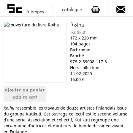
catalogue
à propos
Roihu
Kutikuti
172
x
220
mm
104
pages
Bichromie
Broché
978-2-39008-117-3
Hors collection
14-02-2025
16,00
€
ajouter au panier
add to cart
Roihu
rassemble les travaux de douze artistes finlandais issus
du groupe Kutikuti. Cet ouvrage collectif est le second volume
d’une série. Association et collectif, Kutikuti regroupe une
soixantaine d’autrices et d’auteurs de bande dessinée vivant
en Finlande.