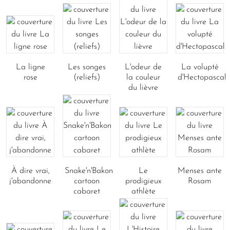
La ligne
Les songes
L'odeur de
La volupté
rose
(reliefs)
la couleur
d'Hectopascal
du lièvre
À dire vrai,
Snake'n'Bakon
Le
Menses ante
j'abandonne
cartoon
prodigieux
Rosam
cabaret
athlète