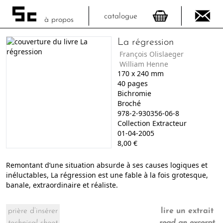
catalogue
à propos
La régression
François Olislaeger
William Henne
170
x
240
mm
40
pages
Bichromie
Broché
978-2-930356-06-8
Collection Extracteur
01-04-2005
8,00
€
Remontant d’une situation absurde à ses causes logiques et
inéluctables, La régression est une fable à la fois grotesque,
banale, extraordinaire et réaliste.
prière d’insérer
lire un extrait
technical sheet
read an excerpt