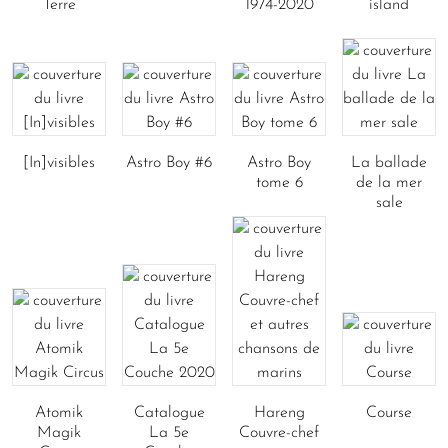
Terre
1974-2020
island
[In]visibles
Astro Boy #6
Astro Boy
La ballade
tome 6
de la mer
sale
Atomik
Catalogue
Hareng
Course
Magik
La 5e
Couvre-chef