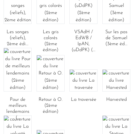
Les songes
Les gris
VSAdH /
Sur les pas
(reliefs),
colorés
EdWB /
de Samuel
2ème édi...
(2ème
IpAN,
(3ème éd...
édition)
(uDdPK) (...
Pour de
Retour à O.
La traversée
Harvested
meilleurs
(2ème
lendemains
édition)
(...