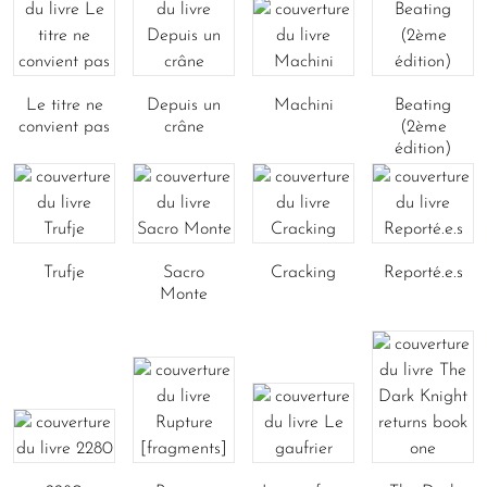
Le titre ne
Depuis un
Machini
Beating
convient pas
crâne
(2ème
édition)
Trufje
Sacro
Cracking
Reporté.e.s
Monte