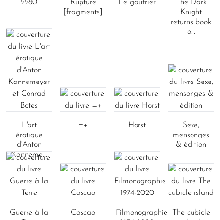
2280
Rupture
Le gaufrier
The Dark
[fragments]
Knight
returns book
o...
L'art
=+
Horst
Sexe,
érotique
mensonges
d'Anton
& édition
Kanneme...
Guerre à la
Cascao
Filmonographie
The cubicle