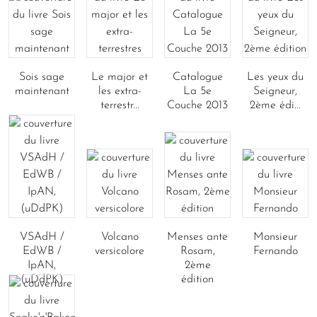
Sois sage
Le major et
Catalogue
Les yeux du
maintenant
les extra-
La 5e
Seigneur,
terrestr...
Couche 2013
2ème édi...
VSAdH /
Volcano
Menses ante
Monsieur
EdWB /
versicolore
Rosam,
Fernando
IpAN,
2ème
(uDdPK)
édition