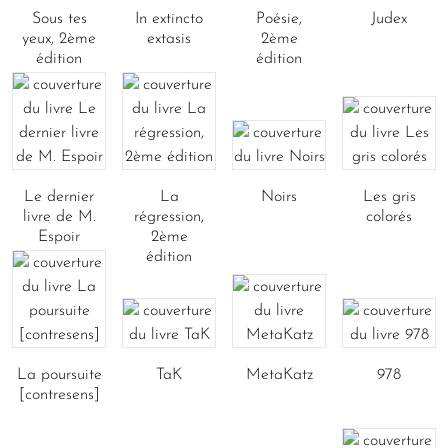
Sous tes
In extincto
Poésie,
Judex
yeux, 2ème
extasis
2ème
édition
édition
Le dernier
La
Noirs
Les gris
livre de M.
régression,
colorés
Espoir
2ème
édition
La poursuite
TaK
MetaKatz
978
[contresens]