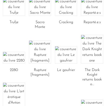
Trufje
Sacro
Cracking
Reporté.e.s
Monte
2280
Rupture
Le gaufrier
The Dark
[fragments]
Knight
returns book
o...