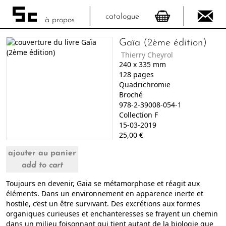
catalogue
à propos
Gaïa (2ème édition)
Thierry Cheyrol
240
x
335
mm
128
pages
Quadrichromie
Broché
978-2-39008-054-1
Collection F
15-03-2019
25,00
€
ajouter au panier
add to cart
Toujours en devenir, Gaia se métamorphose et réagit aux
éléments. Dans un environnement en apparence inerte et
hostile, c’est un être survivant. Des excrétions aux formes
organiques curieuses et enchanteresses se frayent un chemin
dans un milieu foisonnant qui tient autant de la biologie que