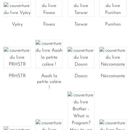
Vyöry
Fovea
Tarwar
Punition
PRHSTR
Aaah la
Dossin
Nécromante
petite colère
!