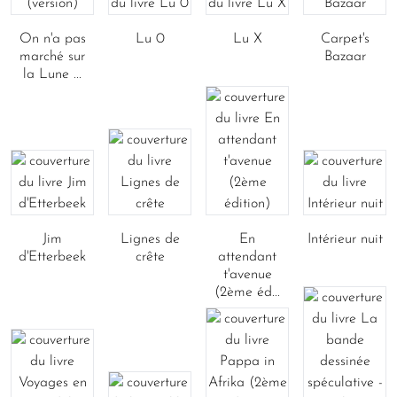
On n'a pas
Lu 0
Lu X
Carpet's
marché sur
Bazaar
la Lune ...
Jim
Lignes de
En
Intérieur nuit
d'Etterbeek
crête
attendant
t'avenue
(2ème éd...