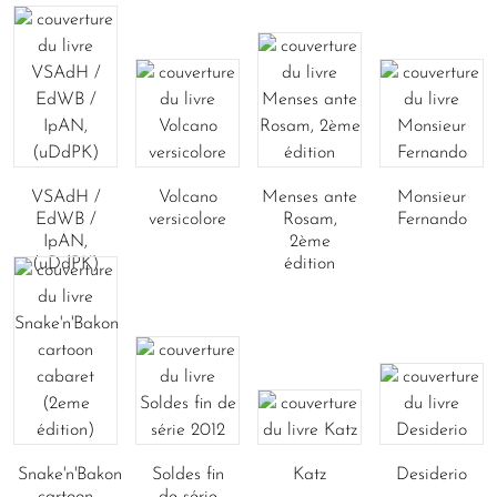
VSAdH /
Volcano
Menses ante
Monsieur
EdWB /
versicolore
Rosam,
Fernando
IpAN,
2ème
(uDdPK)
édition
Snake'n'Bakon
Soldes fin
Katz
Desiderio