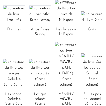
main
Docilités
Atlas Rrose
Les livres de
Gaïa
Semoy
M.Espoir
Les songes
Les gris
VSAdH /
Sur les pas
(reliefs),
colorés
EdWB /
de Samuel
2ème édi...
(2ème
IpAN,
(3ème éd...