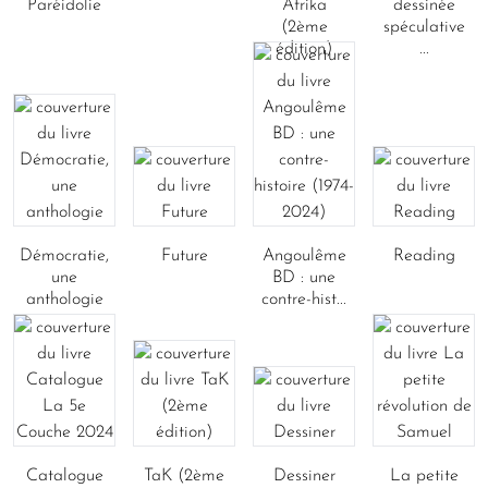
Paréidolie
Afrika
dessinée
(2ème
spéculative
édition)
...
Démocratie,
Future
Angoulême
Reading
une
BD : une
anthologie
contre-hist...
Catalogue
TaK (2ème
Dessiner
La petite