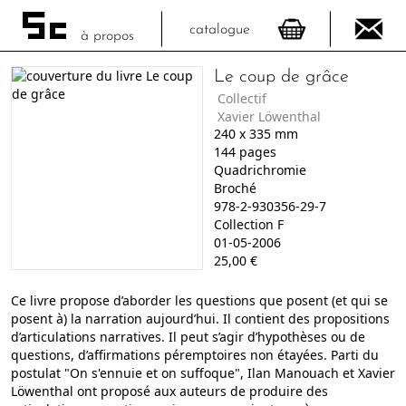
catalogue
à propos
Le coup de grâce
Collectif
Xavier Löwenthal
240
x
335
mm
144
pages
Quadrichromie
Broché
978-2-930356-29-7
Collection F
01-05-2006
25,00
€
Ce livre propose d’aborder les questions que posent (et qui se
posent à) la narration aujourd’hui. Il contient des propositions
d’articulations narratives. Il peut s’agir d’hypothèses ou de
questions, d’affirmations péremptoires non étayées. Parti du
postulat "On s'ennuie et on suffoque", Ilan Manouach et Xavier
Löwenthal ont proposé aux auteurs de produire des