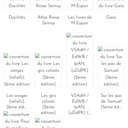
Docilités
Atlas Rrose
Les livres de
Gaïa
Semoy
M.Espoir
Les songes
Les gris
VSAdH /
Sur les pas
(reliefs),
colorés
EdWB /
de Samuel
2ème édi...
(2ème
IpAN,
(3ème éd...
édition)
(uDdPK) (...