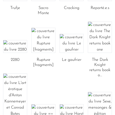
Trufje
Sacro
Cracking
Reporté.e.s
Monte
2280
Rupture
Le gaufrier
The Dark
[fragments]
Knight
returns book
o...