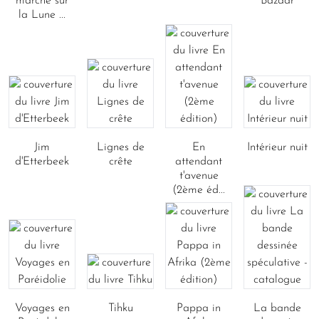
marché sur
Bazaar
la Lune ...
Jim
Lignes de
En
Intérieur nuit
d'Etterbeek
crête
attendant
t'avenue
(2ème éd...
Voyages en
Tihku
Pappa in
La bande