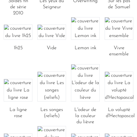
Soldes fin
Les yeux du
Overwriting
Sur les pas
de série
Seigneur
de Samuel
2010
1h25
Vide
Lemon ink
Vivre
ensemble
La ligne
Les songes
L'odeur de
La volupté
rose
(reliefs)
la couleur
d'Hectopascal
du lièvre