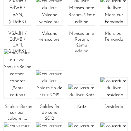
VSAdH /
Volcano
Menses ante
Monsieur
EdWB /
versicolore
Rosam,
Fernando
IpAN,
2ème
(uDdPK)
édition
Snake'n'Bakon
Soldes fin
Katz
Desiderio
cartoon
de série
cabaret ...
2012