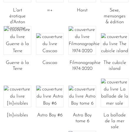
L'art
=+
Horst
Sexe,
érotique
mensonges
d'Anton
& édition
Kanneme...
Guerre à la
Cascao
Filmonographie
The cubicle
Terre
1974-2020
island
[In]visibles
Astro Boy #6
Astro Boy
La ballade
tome 6
de la mer
sale