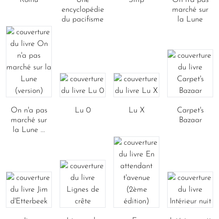
Roihu
Une
Strip
On n'a pas
encyclopédie
marché sur
du pacifisme
la Lune
On n'a pas
Lu 0
Lu X
Carpet's
marché sur
Bazaar
la Lune ...