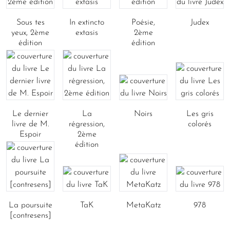
Sous tes
In extincto
Poésie,
Judex
yeux, 2ème
extasis
2ème
édition
édition
Le dernier
La
Noirs
Les gris
livre de M.
régression,
colorés
Espoir
2ème
édition
La poursuite
TaK
MetaKatz
978
[contresens]