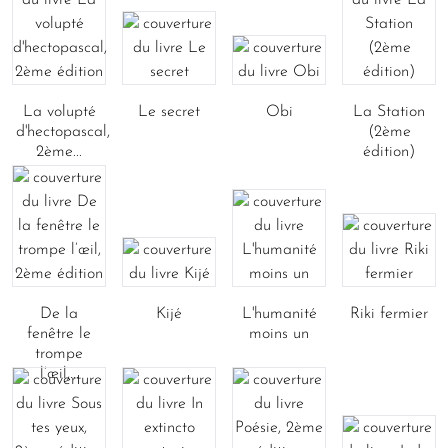
La volupté
Le secret
Obi
La Station
d'hectopascal,
(2ème
2ème...
édition)
De la
Kijé
L'humanité
Riki fermier
fenêtre le
moins un
trompe
l’œil,...