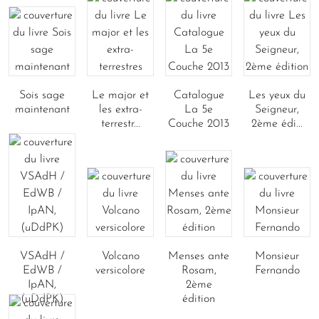
Sois sage
Le major et
Catalogue
Les yeux du
maintenant
les extra-
La 5e
Seigneur,
terrestr...
Couche 2013
2ème édi...
VSAdH /
Volcano
Menses ante
Monsieur
EdWB /
versicolore
Rosam,
Fernando
IpAN,
2ème
(uDdPK)
édition