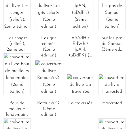
Les songes
Les gris
VSAdH /
Sur les pas
(reliefs),
colorés
EdWB /
de Samuel
2ème édi...
(2ème
IpAN,
(3ème éd...
édition)
(uDdPK) (...
Pour de
Retour à O.
La traversée
Harvested
meilleurs
(2ème
lendemains
édition)
(...