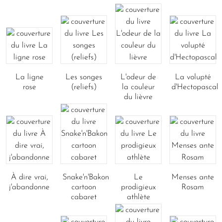
La ligne
Les songes
L'odeur de
La volupté
rose
(reliefs)
la couleur
d'Hectopascal
du lièvre
À dire vrai,
Snake'n'Bakon
Le
Menses ante
j'abandonne
cartoon
prodigieux
Rosam
cabaret
athlète