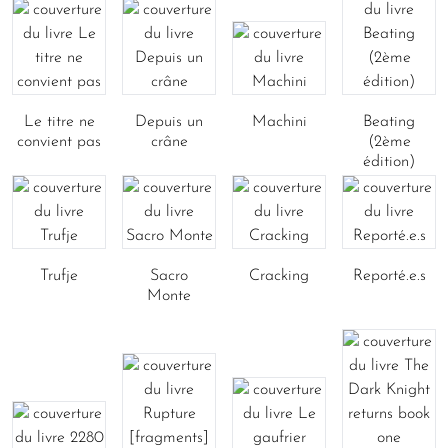
Le titre ne
Depuis un
Machini
Beating
convient pas
crâne
(2ème
édition)
Trufje
Sacro
Cracking
Reporté.e.s
Monte