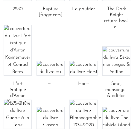
2280
Rupture
Le gaufrier
The Dark
[fragments]
Knight
returns book
o...
L'art
=+
Horst
Sexe,
érotique
mensonges
d'Anton
& édition
Kanneme...