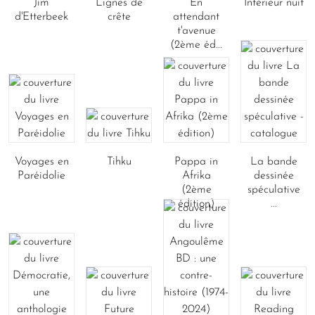
Jim
Lignes de
En
Intérieur nuit
d'Etterbeek
crête
attendant
t'avenue
(2ème éd...
Voyages en
Tihku
Pappa in
La bande
Paréidolie
Afrika
dessinée
(2ème
spéculative
édition)
...