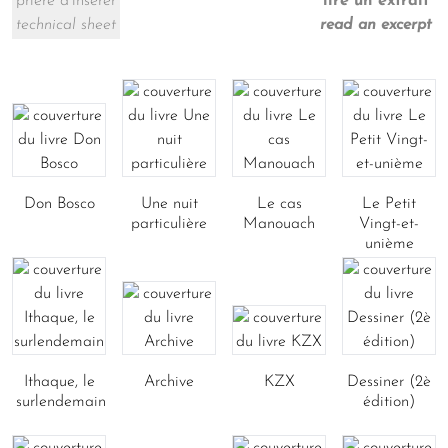
prière d’insérer
lire un extrait
technical sheet
read an excerpt
Don Bosco
Une nuit
Le cas
Le Petit
particulière
Manouach
Vingt-et-
unième
Ithaque, le
Archive
KZX
Dessiner (2è
surlendemain
édition)