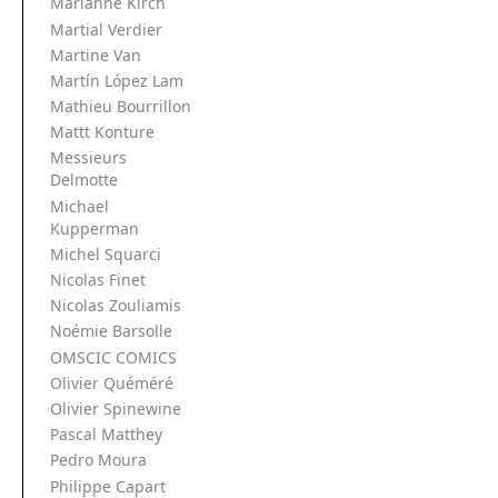
Marianne Kirch
Martial Verdier
Martine Van
Martín López Lam
Mathieu Bourrillon
Mattt Konture
Messieurs
Delmotte
Michael
Kupperman
Michel Squarci
Nicolas Finet
Nicolas Zouliamis
Noémie Barsolle
OMSCIC COMICS
Olivier Quéméré
Olivier Spinewine
Pascal Matthey
Pedro Moura
Philippe Capart