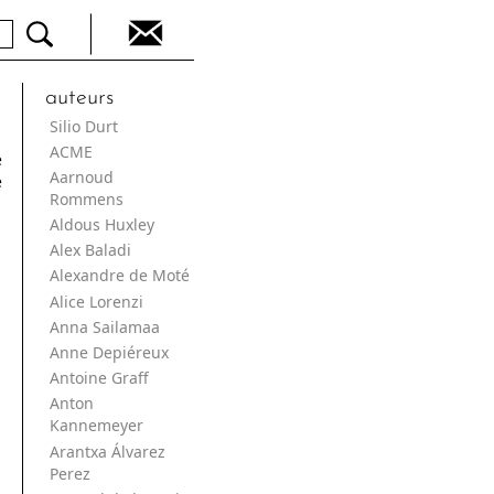
auteurs
Silio Durt
ACME
e
Aarnoud
e
Rommens
Aldous Huxley
Alex Baladi
Alexandre de Moté
Alice Lorenzi
Anna Sailamaa
Anne Depiéreux
Antoine Graff
Anton
Kannemeyer
Arantxa Álvarez
Perez