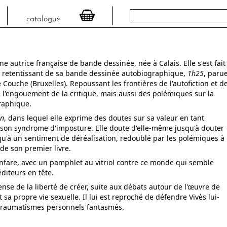
catalogue
une autrice française de bande dessinée, née à Calais. Elle s'est fait
s retentissant de sa bande dessinée autobiographique,
1h25
, paru
 Couche (Bruxelles). Repoussant les frontières de l'autofiction et d
 l'engouement de la critique, mais aussi des polémiques sur la
raphique.
n
, dans lequel elle exprime des doutes sur sa valeur en tant
t son syndrome d'imposture. Elle doute d'elle-même jusqu'à douter
squ'à un sentiment de déréalisation, redoublé par les polémiques à
 de son premier livre.
fanfare, avec un pamphlet au vitriol contre ce monde qui semble
éditeurs en tête.
ense de la liberté de créer, suite aux débats autour de l'œuvre de
 sa propre vie sexuelle. Il lui est reproché de défendre Vivès lui-
traumatismes personnels fantasmés.