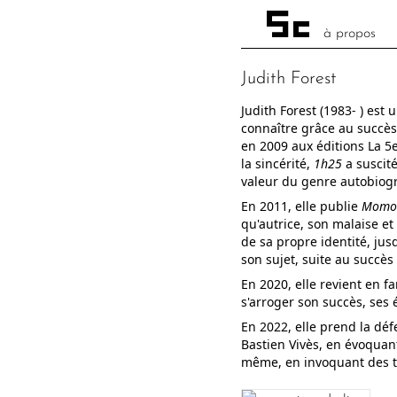
à propos
Judith Forest
Judith Forest (1983- ) est 
connaître grâce au succè
en 2009 aux éditions La 5e
la sincérité,
1h25
a suscité
valeur du genre autobiog
En 2011, elle publie
Momo
qu'autrice, son malaise e
de sa propre identité, ju
son sujet, suite au succès
En 2020, elle revient en 
s'arroger son succès, ses 
En 2022, elle prend la déf
Bastien Vivès, en évoquant
même, en invoquant des 