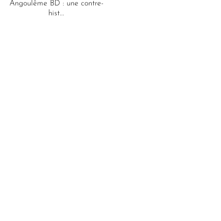
Angoulême BD : une contre-
hist...